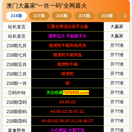
澳门大赢家“一肖一码”全网最火
218期
217期
216期
215期
214期
21
大赢家
站长发言
汇聚全网顶尖高手云集
大赢家
站长发言
清华北大 不如胆子大
开??准
218期九肖
猪虎蛇牛鼠狗兔鸡龙
开??准
218期七肖
猪虎蛇牛鼠狗兔
开??准
218期五肖
猪虎蛇牛鼠
开??准
218期三肖
猪虎蛇
开??准
218期一肖
猪
开??准
①码中特
关注收藏
7659999.com
开??准
218期③码
4
4
.
0
5
.
0
2
开??准
218期⑥码
4
4
.
0
5
.
0
2
.
3
0
.
0
7
.
2
1
开??准
218期⑨码
4
4
.
0
5
.
0
2
.
3
0
.
0
7
.
2
1
.
2
8
.
4
6
.
2
7
开??准
家禽野兽
小心求证 大胆下注